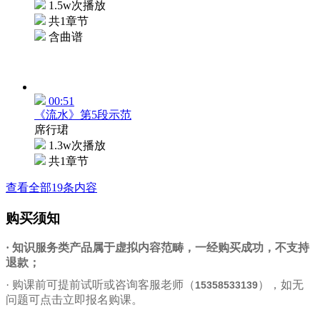
1.5w次播放
共1章节
含曲谱
00:51
《流水》第5段示范
席行珺
1.3w次播放
共1章节
查看全部19条内容
购买须知
· 知识服务类产品属于虚拟内容范畴，一经购买成功，不支持
退款；
·
购课前可提前试听或咨询客服老师（
），如无
15358533139
问题可点击立即报名购课。