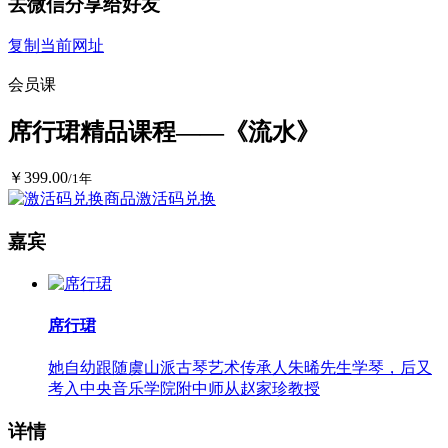
去微信分享给好友
复制当前网址
会员课
席行珺精品课程——《流水》
￥399.00
/1年
商品激活码兑换
嘉宾
席行珺
她自幼跟随虞山派古琴艺术传承人朱晞先生学琴，后又
考入中央音乐学院附中师从赵家珍教授
详情