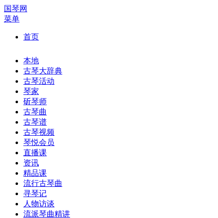
国琴网
菜单
首页
本地
古琴大辞典
古琴活动
琴家
斫琴师
古琴曲
古琴谱
古琴视频
琴悦会员
直播课
资讯
精品课
流行古琴曲
寻琴记
人物访谈
流派琴曲精讲