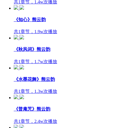
共1章节，1.4w次播放
《知心》熊云韵
共1章节，1.9w次播放
《秋风词》熊云韵
共1章节，1.7w次播放
《水墨花舞》熊云韵
共1章节，1.3w次播放
《普庵咒》熊云韵
共1章节，2.4w次播放