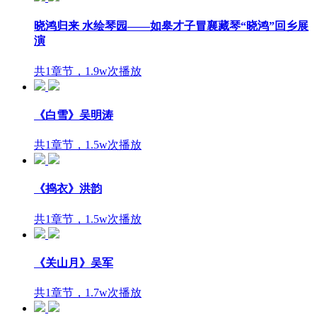
晓鸿归来 水绘琴园——如皋才子冒襄藏琴“晓鸿”回乡展
演
共1章节，1.9w次播放
《白雪》吴明涛
共1章节，1.5w次播放
《捣衣》洪韵
共1章节，1.5w次播放
《关山月》吴军
共1章节，1.7w次播放