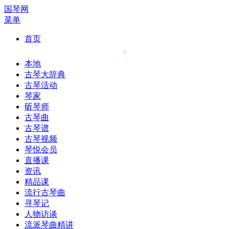
国琴网
菜单
首页
本地
古琴大辞典
古琴活动
琴家
斫琴师
古琴曲
古琴谱
古琴视频
琴悦会员
直播课
资讯
精品课
流行古琴曲
寻琴记
人物访谈
流派琴曲精讲