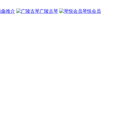
新曲推介
广陵古琴
琴悦会员