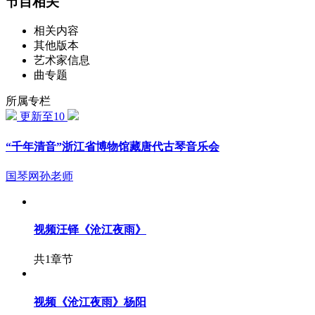
节目相关
相关内容
其他版本
艺术家信息
曲专题
所属专栏
更新至10
“千年清音”浙江省博物馆藏唐代古琴音乐会
国琴网孙老师
视频
汪铎《沧江夜雨》
共1章节
视频
《沧江夜雨》杨阳