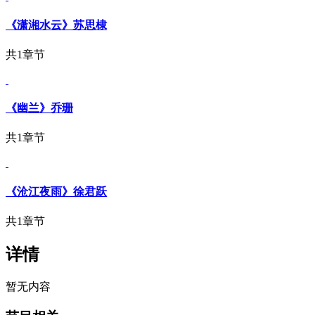
《潇湘水云》苏思棣
共1章节
《幽兰》乔珊
共1章节
《沧江夜雨》徐君跃
共1章节
详情
暂无内容