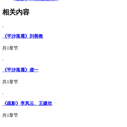
相关内容
《平沙落雁》刘善教
共1章节
《平沙落雁》龚一
共1章节
《疏影》李凤云、王建欣
共1章节