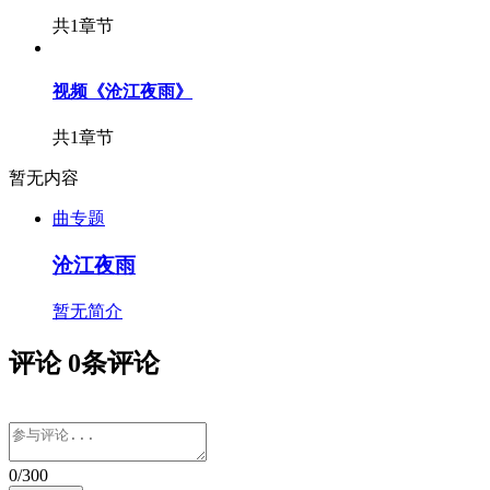
共1章节
视频
《沧江夜雨》
共1章节
暂无内容
曲专题
沧江夜雨
暂无简介
评论
0
条评论
0
/300