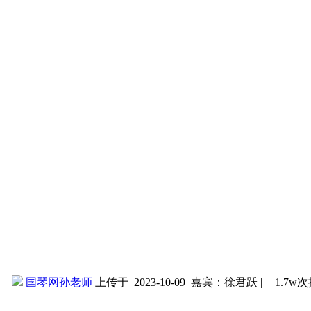
》
|
国琴网孙老师
上传于 2023-10-09
嘉宾：徐君跃
|
1.7w