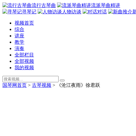
流行古琴曲
流派琴曲精讲
寻琴记
人物访谈
对话
视频首页
综合
讲座
教学
演奏
全部栏目
全部视频
我的视频
国琴网首页
>
古琴视频
>
《沧江夜雨》徐君跃