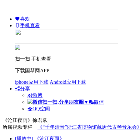
喜欢
手机查看
扫一扫 手机查看
下载国琴网APP
iphone应用下载
Android应用下载
分享
微博
微信扫一扫,分享朋友圈
▼
微信
QQ空间
《沧江夜雨》徐君跃
所属视频专栏：
《“千年清音”浙江省博物馆藏唐代古琴音乐会
[播放中]
《沧江夜雨》