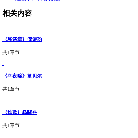
相关内容
《释谈章》倪诗韵
共1章节
《乌夜啼》董贝尔
共1章节
《樵歌》杨晓冬
共1章节