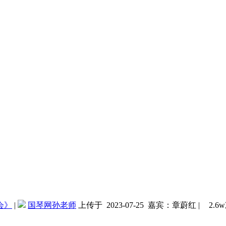
会》
|
国琴网孙老师
上传于 2023-07-25
嘉宾：章蔚红
|
2.