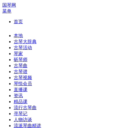
国琴网
菜单
首页
本地
古琴大辞典
古琴活动
琴家
斫琴师
古琴曲
古琴谱
古琴视频
琴悦会员
直播课
资讯
精品课
流行古琴曲
寻琴记
人物访谈
流派琴曲精讲