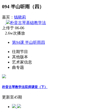
094 半山听雨（四）
嘉宾：
钱晓莉
朴音古琴基础教学法
上传于 06-06
2.6w次播放
第94课 半山听雨四
往期节目
其他版本
艺术家信息
曲专题
朴音古琴教学法双师课堂（下）
更新至45期