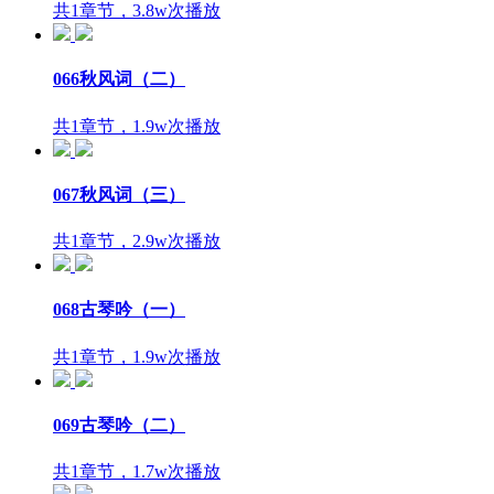
共1章节，3.8w次播放
066秋风词（二）
共1章节，1.9w次播放
067秋风词（三）
共1章节，2.9w次播放
068古琴吟（一）
共1章节，1.9w次播放
069古琴吟（二）
共1章节，1.7w次播放