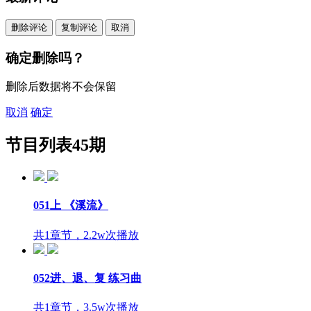
删除评论
复制评论
取消
确定删除吗？
删除后数据将不会保留
取消
确定
节目列表
45期
051上 《溪流》
共1章节，2.2w次播放
052进、退、复 练习曲
共1章节，3.5w次播放