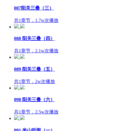
087阳关三叠（三）
共1章节，1.7w次播放
088 阳关三叠（四）
共1章节，2.1w次播放
089 阳关三叠（五）
共1章节，2w次播放
090 阳关三叠（六）
共1章节，2.5w次播放
091 半山听雨（一）