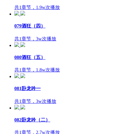
共1章节，1.9w次播放
079酒狂（四）
共1章节，3w次播放
080酒狂（五）
共1章节，1.8w次播放
081卧龙吟一
共1章节，3w次播放
082卧龙吟（二）
共1章节，2.7w次播放