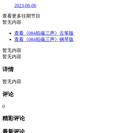
2023-06-06
查看更多往期节目
暂无内容
查看《084掐撮三声》古筝版
查看《084掐撮三声》钢琴版
暂无内容
暂无内容
详情
暂无内容
评论
0
精彩评论
最新评论