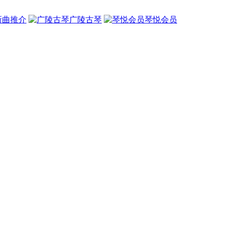
新曲推介
广陵古琴
琴悦会员