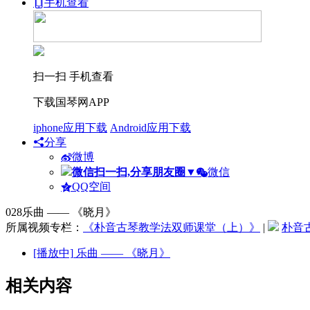
手机查看
扫一扫 手机查看
下载国琴网APP
iphone应用下载
Android应用下载
分享
微博
微信扫一扫,分享朋友圈
▼
微信
QQ空间
028乐曲 —— 《晓月》
所属视频专栏：
《朴音古琴教学法双师课堂（上）》
|
朴音
[播放中]
乐曲 —— 《晓月》
相关内容