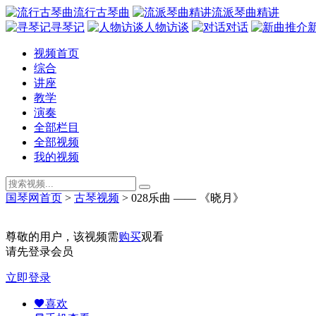
流行古琴曲
流派琴曲精讲
寻琴记
人物访谈
对话
视频首页
综合
讲座
教学
演奏
全部栏目
全部视频
我的视频
国琴网首页
>
古琴视频
>
028乐曲 —— 《晓月》
尊敬的用户，该视频需
购买
观看
请先登录会员
立即登录
喜欢