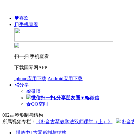
喜欢
手机查看
扫一扫 手机查看
下载国琴网APP
iphone应用下载
Android应用下载
分享
微博
微信扫一扫,分享朋友圈
▼
微信
QQ空间
002古琴形制与结构
所属视频专栏：
《朴音古琴教学法双师课堂（上）》
|
朴音
[播放中]
古琴形制与结构