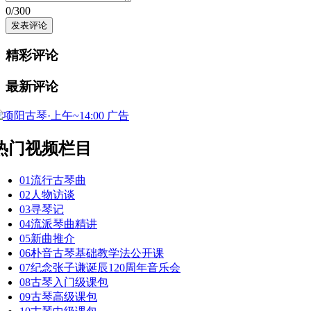
0
/300
精彩评论
最新评论
广告
热门视频栏目
01
流行古琴曲
02
人物访谈
03
寻琴记
04
流派琴曲精讲
05
新曲推介
06
朴音古琴基础教学法公开课
07
纪念张子谦诞辰120周年音乐会
08
古琴入门级课包
09
古琴高级课包