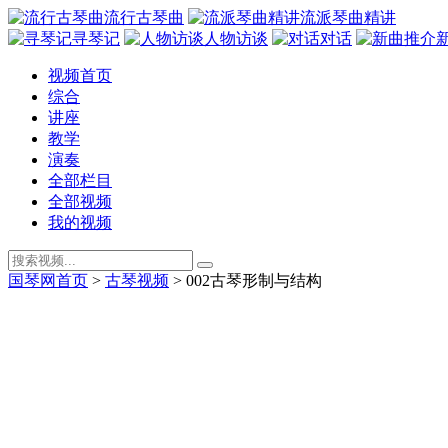
流行古琴曲
流派琴曲精讲
寻琴记
人物访谈
对话
视频首页
综合
讲座
教学
演奏
全部栏目
全部视频
我的视频
国琴网首页
>
古琴视频
>
002古琴形制与结构