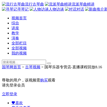
流行古琴曲
流派琴曲精讲
寻琴记
人物访谈
对话
视频首页
综合
讲座
教学
演奏
全部栏目
全部视频
我的视频
国琴网首页
>
古琴视频
>
国琴乐器专营店-直播课程回放8.16
尊敬的用户，该视频需
购买
观看
请先登录会员
立即登录
喜欢