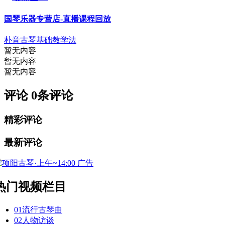
国琴乐器专营店-直播课程回放
朴音古琴基础教学法
暂无内容
暂无内容
暂无内容
评论
0
条评论
精彩评论
最新评论
广告
热门视频栏目
01
流行古琴曲
02
人物访谈