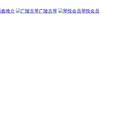
新曲推介
广陵古琴
琴悦会员