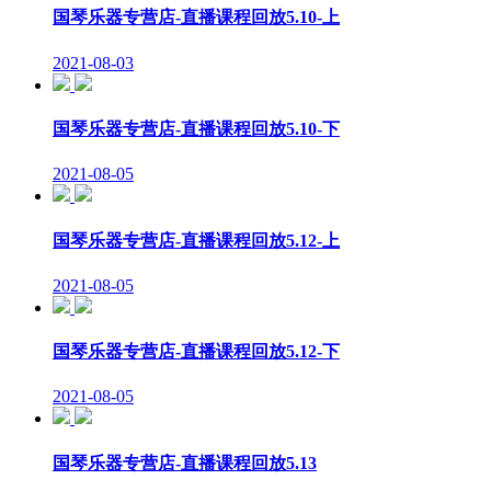
国琴乐器专营店-直播课程回放5.10-上
2021-08-03
国琴乐器专营店-直播课程回放5.10-下
2021-08-05
国琴乐器专营店-直播课程回放5.12-上
2021-08-05
国琴乐器专营店-直播课程回放5.12-下
2021-08-05
国琴乐器专营店-直播课程回放5.13