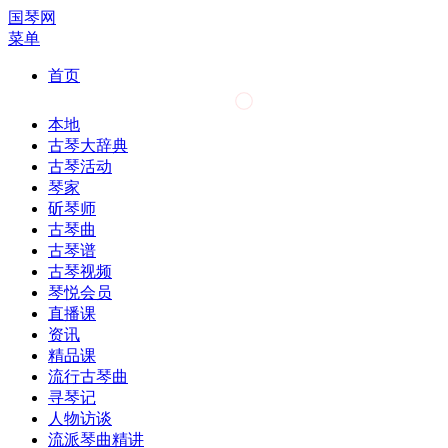
国琴网
菜单
首页
本地
古琴大辞典
古琴活动
琴家
斫琴师
古琴曲
古琴谱
古琴视频
琴悦会员
直播课
资讯
精品课
流行古琴曲
寻琴记
人物访谈
流派琴曲精讲