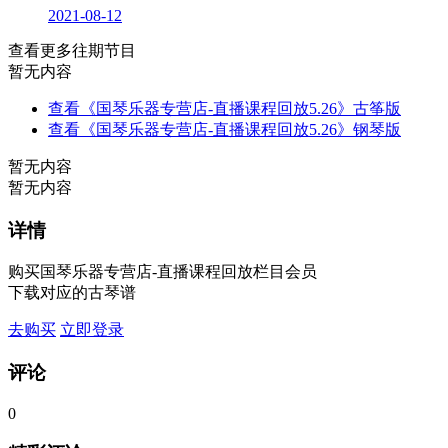
2021-08-12
查看更多往期节目
暂无内容
查看《国琴乐器专营店-直播课程回放5.26》古筝版
查看《国琴乐器专营店-直播课程回放5.26》钢琴版
暂无内容
暂无内容
详情
购买国琴乐器专营店-直播课程回放栏目会员
下载对应的古琴谱
去购买
立即登录
评论
0