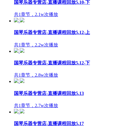
国琴乐器专营店-直播课程回放5.10-下
共1章节，2.1w次播放
国琴乐器专营店-直播课程回放5.12-上
共1章节，2.2w次播放
国琴乐器专营店-直播课程回放5.12-下
共1章节，2.8w次播放
国琴乐器专营店-直播课程回放5.13
共1章节，2.7w次播放
国琴乐器专营店-直播课程回放5.17