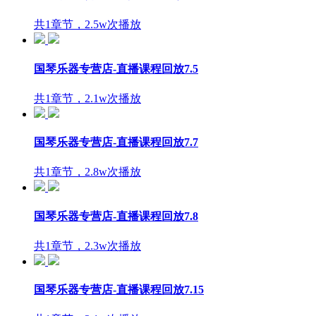
共1章节，2.5w次播放
国琴乐器专营店-直播课程回放7.5
共1章节，2.1w次播放
国琴乐器专营店-直播课程回放7.7
共1章节，2.8w次播放
国琴乐器专营店-直播课程回放7.8
共1章节，2.3w次播放
国琴乐器专营店-直播课程回放7.15