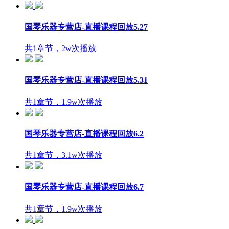
国琴乐器专营店-直播课程回放5.27
共1章节，2w次播放
国琴乐器专营店-直播课程回放5.31
共1章节，1.9w次播放
国琴乐器专营店-直播课程回放6.2
共1章节，3.1w次播放
国琴乐器专营店-直播课程回放6.7
共1章节，1.9w次播放