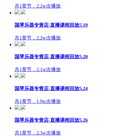
共1章节，2.2w次播放
国琴乐器专营店-直播课程回放5.19
共1章节，2.2w次播放
国琴乐器专营店-直播课程回放5.20
共1章节，2.1w次播放
国琴乐器专营店-直播课程回放5.24
共1章节，1.9w次播放
国琴乐器专营店-直播课程回放5.26
共1章节，2.3w次播放