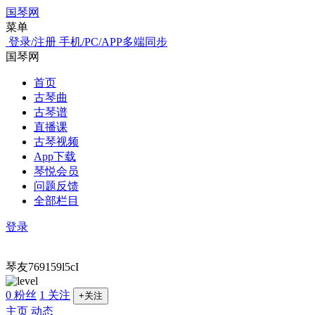
国琴网
菜单
登录/注册
手机/PC/APP多端同步
国琴网
首页
古琴曲
古琴谱
直播课
古琴视频
App下载
琴悦会员
问题反馈
全部栏目
登录
琴友769159l5cI
0 粉丝
1 关注
+关注
主页
动态