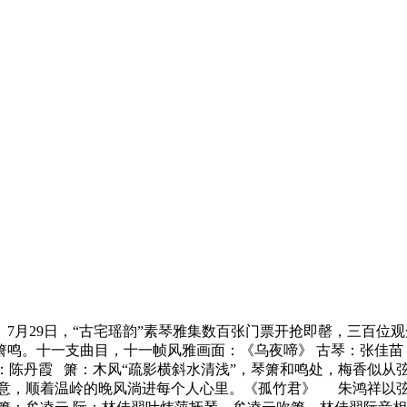
7月29日，“古宅瑶韵”素琴雅集数百张门票开抢即罄，三百位
箫鸣。十一支曲目，十一帧风雅画面：《乌夜啼》 古琴：张佳
琴：陈丹霞 箫：木风“疏影横斜水清浅”，琴箫和鸣处，梅香似从
意，顺着温岭的晚风淌进每个人心里。《孤竹君》 朱鸿祥以