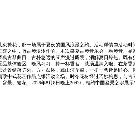
花，赴一场属于夏夜的国风浪漫之约。活动详情📅活动时间：2026
庭院之中，听古琴泠泠作响。本次盛夏古琴音乐会，融琴音、品茶
经典古琴曲目，古朴悠远的琴声漫过庭院，消解夏日燥热。既有
设置品茶体验区。晚风习习，捧一杯香茗，茶汤温润入喉。在茶香
川派盆景错落陈列。方寸盆钵，藏山河丘壑，一扭一弯皆是匠心。
意精致中式花艺作品点缀活动全场。时令花材经过巧妙构思，与古
景、繁花。2026年8月8日晚上20:00，相约中国盆景之乡