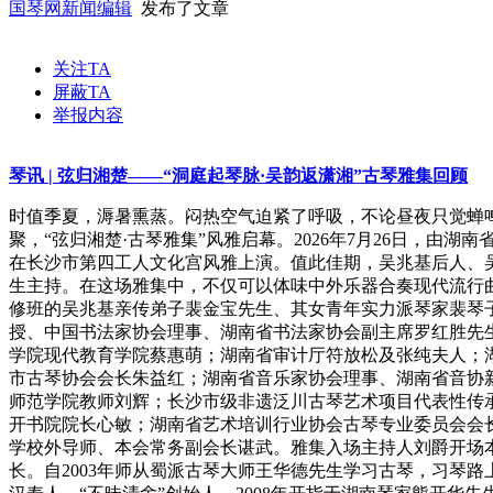
国琴网新闻编辑
发布了文章
关注TA
屏蔽TA
举报内容
琴讯 | 弦归湘楚——“洞庭起琴脉·吴韵返潇湘”古琴雅集回顾
时值季夏，溽暑熏蒸。闷热空气迫紧了呼吸，不论昼夜只觉蝉
聚，“弦归湘楚·古琴雅集”风雅启幕。2026年7月26日，
在长沙市第四工人文化宫风雅上演。值此佳期，吴兆基后人、
生主持。在这场雅集中，不仅可以体味中外乐器合奏现代流行曲
修班的吴兆基亲传弟子裴金宝先生、其女青年实力派琴家裴琴子女
授、中国书法家协会理事、湖南省书法家协会副主席罗红胜先
学院现代教育学院蔡惠萌；湖南省审计厅符放松及张纯夫人；
市古琴协会会长朱益红；湖南省音乐家协会理事、湖南省音协
师范学院教师刘辉；长沙市级非遗泛川古琴艺术项目代表性传
开书院院长心敏；湖南省艺术培训行业协会古琴专业委员会会
学校外导师、本会常务副会长谌武。雅集入场主持人刘爵开场本
长。自2003年师从蜀派古琴大师王华德先生学习古琴，习琴