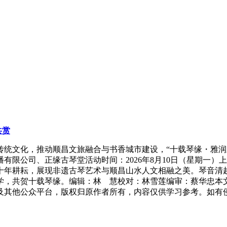
共赏
传统文化，推动顺昌文旅融合与书香城市建设，“十载琴缘・雅润
限公司、正缘古琴堂活动时间：2026年8月10日（星期一）上午
十年耕耘，展现非遗古琴艺术与顺昌山水人文相融之美。琴音清
学，共贺十载琴缘。编辑：林 慧校对：林雪莲编审：蔡华忠本
及其他公众平台，版权归原作者所有，内容仅供学习参考。如有