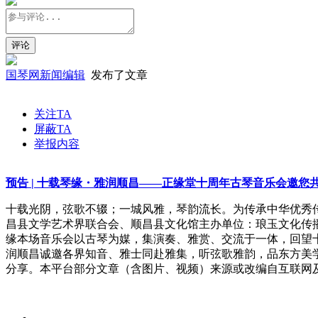
国琴网新闻编辑
发布了文章
关注TA
屏蔽TA
举报内容
预告 | 十载琴缘・雅润顺昌——正缘堂十周年古琴音乐会邀您
十载光阴，弦歌不辍；一城风雅，琴韵流长。为传承中华优秀
昌县文学艺术界联合会、顺昌县文化馆主办单位：琅玉文化传播有
缘本场音乐会以古琴为媒，集演奏、雅赏、交流于一体，回望
润顺昌诚邀各界知音、雅士同赴雅集，听弦歌雅韵，品东方美
分享。本平台部分文章（含图片、视频）来源或改编自互联网