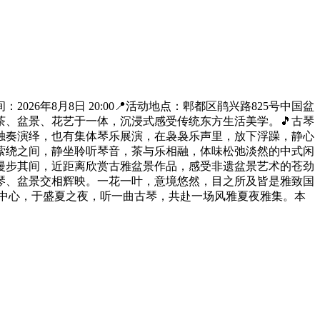
年8月8日 20:00📍活动地点：郫都区鹃兴路825号中国盆
、盆景、花艺于一体，沉浸式感受传统东方生活美学。🎵古琴
独奏演绎，也有集体琴乐展演，在袅袅乐声里，放下浮躁，静心
萦绕之间，静坐聆听琴音，茶与乐相融，体味松弛淡然的中式闲
漫步其间，近距离欣赏古雅盆景作品，感受非遗盆景艺术的苍劲
琴、盆景交相辉映。一花一叶，意境悠然，目之所及皆是雅致国
展示中心，于盛夏之夜，听一曲古琴，共赴一场风雅夏夜雅集。本