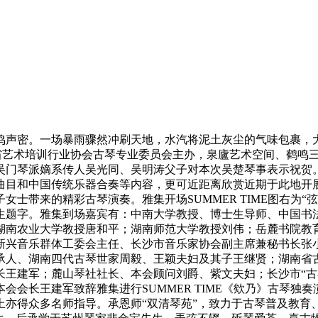
鸣声密。一场暴雨骤然冲刷天地，水汽将泥土灰尘的气味包裹，
由湖南省艺术培训行业协会古琴专业委员会主办，泉廬艺术空间、鹤鸣
吴门琴派嫡系传人吴光同、吴明涛父子对本次吴楚琴事表示祝贺
目和中国传统乐器合奏等内容，更可近距离欣赏近期于此地开展“
士带来的精彩古琴演奏。雅集开场SUMMER TIME图右为“
生题字。雅集到场嘉宾有：中南大学教授、博士生导师、中国书
湖南农业大学教授唐和平；湖南师范大学教授刘伟；岳麓书院教
新兴音乐群体工委会主任、长沙市音乐家协会副主席兼秘书长张
承人、湖南四代古琴世家周毅、王颖夫妇及其子王继贤；湖南省
长王建军；麓山琴社社长、本会顾问刘爵、紫文夫妇；长沙市“古
会会长王建军致辞雅集进行SUMMER TIME《欸乃》古琴独
路上亦得众多名师指导。承恩师“双清琴苑”，致力于古琴普及教