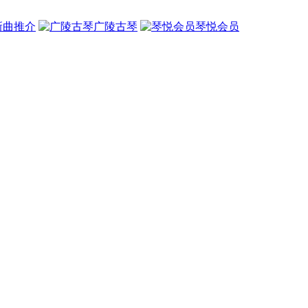
新曲推介
广陵古琴
琴悦会员