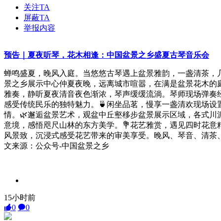
关注TA
屏蔽TA
举报内容
预告｜夏夜听琴，花木相逢：中国盆景之乡盛夏古琴音乐会
蝉鸣盛夏，晚风入庭。当悠悠古琴遇上盆景雅韵，一盏清茶，几束繁
景之乡展示中心仲夏夜晚，远离城市喧嚣，在满是盆景花木的
雅奏，静听夏夜清音夜色渐浓，琴声缓缓流淌。琴师现场弹奏
感受传统民乐的独特魅力。🍵闲坐品茗，慢享一盏清欢现场
情。🌿邂逅盆景艺术，观盆中丘壑移步盆景展示区域，各式
意境，感悟咫尺山林的东方美学。💐花艺雅赏，遇见四时花
风景致，沉浸式感受花艺带来的审美享受。晚风、琴音、清茶、盆
文来源：公众号-中国盆景之乡
15小时前
0
0