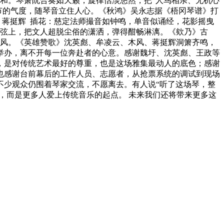
相和。琴箫阮合奏如天籁，旋律恬淡悠然，把“人鸟相亲、无机心
节的气度，随琴音立住人心。《秋鸿》吴永志据《梧冈琴谱》打
：蒋挺辉 插花：慈定法师撮音如钟鸣，单音似诵经，花影摇曳
弦上，把文人超脱尘俗的潇洒，弹得酣畅淋漓。《欸乃》古
晚风。《英雄赞歌》沈英彪、牟凌云、木风、蒋挺辉洞箫齐鸣，
举办，离不开每一位奔赴者的心意。感谢魏圩、沈英彪、王政等
，是对传统艺术最好的尊重，也是这场雅集最动人的底色；感谢
也感谢台前幕后的工作人员、志愿者，从抢票系统的调试到现场
不少观众仍围着琴家交流，不愿离去。有人说“听了这场琴，整
，而是更多人爱上传统音乐的起点。 未来我们还将带来更多这