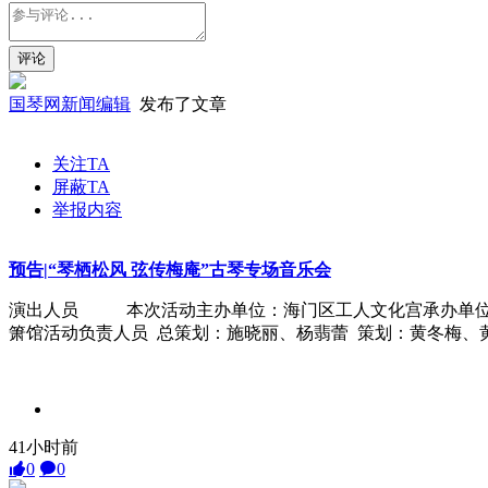
国琴网新闻编辑
发布了文章
关注TA
屏蔽TA
举报内容
预告|“琴栖松风 弦传梅庵”古琴专场音乐会
演出人员 本次活动主办单位：海门区工人文化宫承
箫馆活动负责人员 总策划：施晓丽、杨翡蕾 策划：黄冬梅、
41小时前
0
0