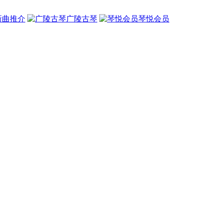
新曲推介
广陵古琴
琴悦会员