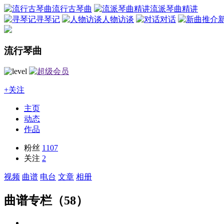
流行古琴曲
流派琴曲精讲
寻琴记
人物访谈
对话
流行琴曲
+关注
主页
动态
作品
粉丝
1107
关注
2
视频
曲谱
电台
文章
相册
曲谱专栏（58）