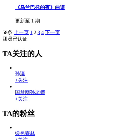
《乌兰巴托的夜》曲谱
更新至 1 期
58条
上一页
1
2
3
4
下一页
团员
已认证
TA关注的人
孙灜
+关注
国琴网孙老师
+关注
TA的粉丝
绿色森林
+关注