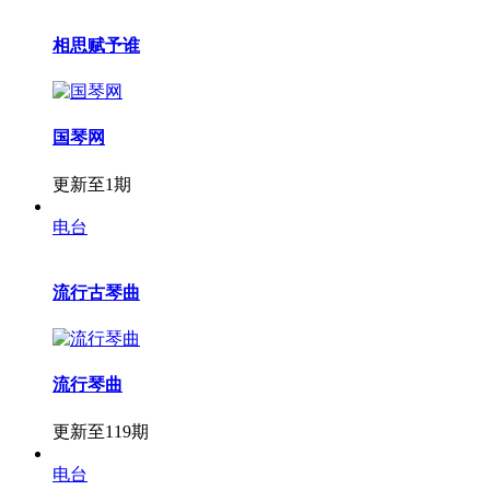
相思赋予谁
国琴网
更新至1期
电台
流行古琴曲
流行琴曲
更新至119期
电台