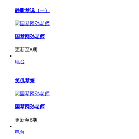
静听琴说（一）
国琴网孙老师
更新至8期
电台
笑侃琴箫
国琴网孙老师
更新至6期
电台