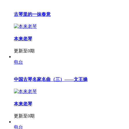
古琴里的一抹春意
本来老琴
更新至0期
电台
中国古琴名家名曲（三）——文王操
本来老琴
更新至0期
电台