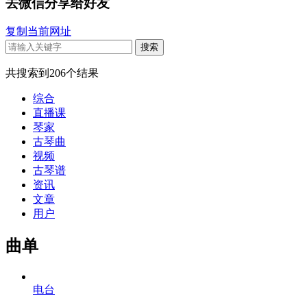
去微信分享给好友
复制当前网址
搜索
共搜索到
206
个结果
综合
直播课
琴家
古琴曲
视频
古琴谱
资讯
文章
用户
曲单
电台