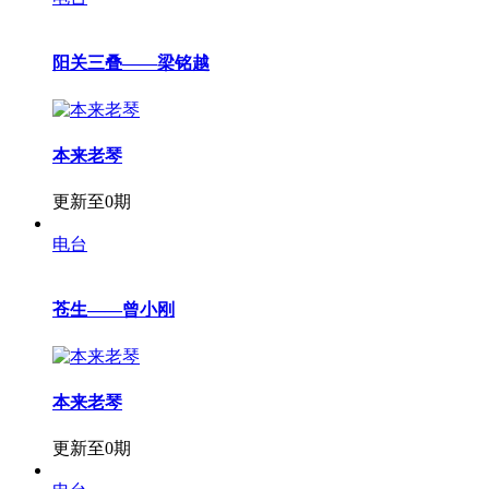
阳关三叠——梁铭越
本来老琴
更新至0期
电台
苍生——曾小刚
本来老琴
更新至0期