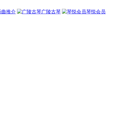
新曲推介
广陵古琴
琴悦会员