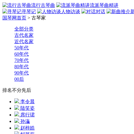
流行古琴曲
流派琴曲精讲
寻琴记
人物访谈
对话
国琴网首页
>
古琴家
全部分类
古代名家
近代名家
50年代
60年代
70年代
80年代
90年代
00后
排名不分先后
李令晨
陆笑姿
席行珺
孙灜
赵梓皓