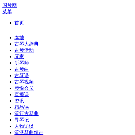
国琴网
菜单
首页
本地
古琴大辞典
古琴活动
琴家
斫琴师
古琴曲
古琴谱
古琴视频
琴悦会员
直播课
资讯
精品课
流行古琴曲
寻琴记
人物访谈
流派琴曲精讲