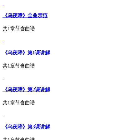
《乌夜啼》全曲示范
共1章节
含曲谱
《乌夜啼》第1课讲解
共1章节
含曲谱
《乌夜啼》第2课讲解
共1章节
含曲谱
《乌夜啼》第3课讲解
共1章节
含曲谱