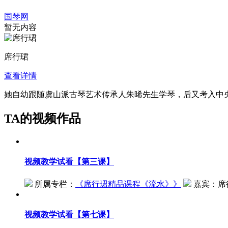
国琴网
暂无内容
席行珺
查看详情
她自幼跟随虞山派古琴艺术传承人朱晞先生学琴，后又考入中
TA的视频作品
视频
教学试看【第三课】
所属专栏：
《
席行珺精品课程《流水》
》
嘉宾：
席
视频
教学试看【第七课】