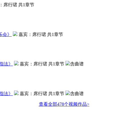
：
席行珺
共1章节
乐会
》
嘉宾：
席行珺
共1章节
指法
》
嘉宾：
席行珺
共1章节
含曲谱
指法
》
嘉宾：
席行珺
共1章节
含曲谱
查看全部478个视频作品>