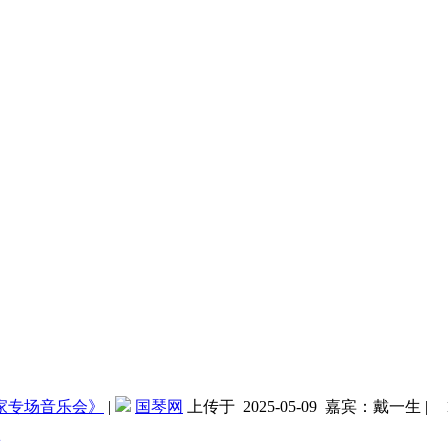
家专场音乐会》
|
国琴网
上传于 2025-05-09
嘉宾：戴一生
|
生