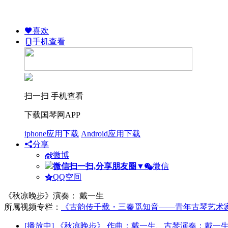
喜欢
手机查看
扫一扫 手机查看
下载国琴网APP
iphone应用下载
Android应用下载
分享
微博
微信扫一扫,分享朋友圈
▼
微信
QQ空间
《秋凉晚步》演奏： 戴一生
所属视频专栏：
《古韵传千载・三秦觅知音——青年古琴艺术
[播放中]
《秋凉晚步》 作曲：戴一生、古琴演奏：戴一