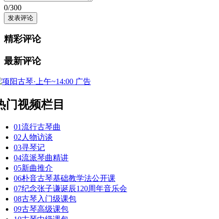
0
/300
精彩评论
最新评论
广告
热门视频栏目
01
流行古琴曲
02
人物访谈
03
寻琴记
04
流派琴曲精讲
05
新曲推介
06
朴音古琴基础教学法公开课
07
纪念张子谦诞辰120周年音乐会
08
古琴入门级课包
09
古琴高级课包