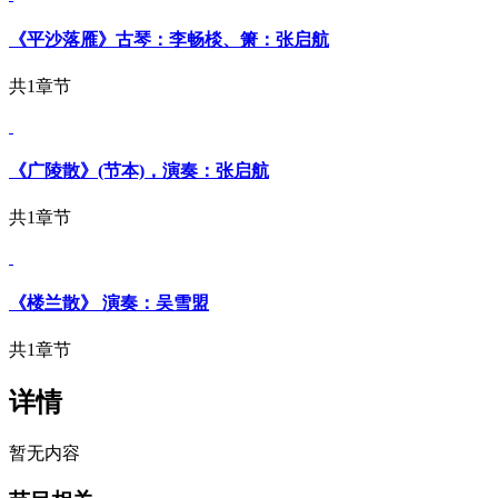
《平沙落雁》古琴：李畅棪、箫：张启航
共1章节
《广陵散》(节本)，演奏：张启航
共1章节
《楼兰散》 演奏：吴雪盟
共1章节
详情
暂无内容