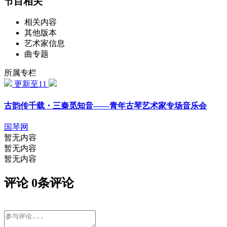
节目相关
相关内容
其他版本
艺术家信息
曲专题
所属专栏
更新至11
古韵传千载・三秦觅知音——青年古琴艺术家专场音乐会
国琴网
暂无内容
暂无内容
暂无内容
评论
0
条评论