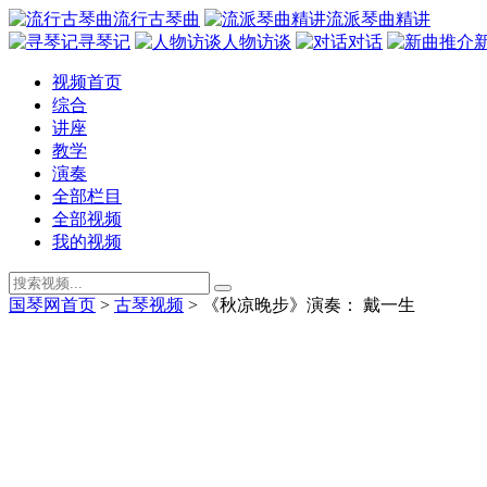
流行古琴曲
流派琴曲精讲
寻琴记
人物访谈
对话
视频首页
综合
讲座
教学
演奏
全部栏目
全部视频
我的视频
国琴网首页
>
古琴视频
>
《秋凉晚步》演奏： 戴一生