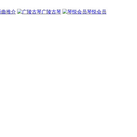
新曲推介
广陵古琴
琴悦会员