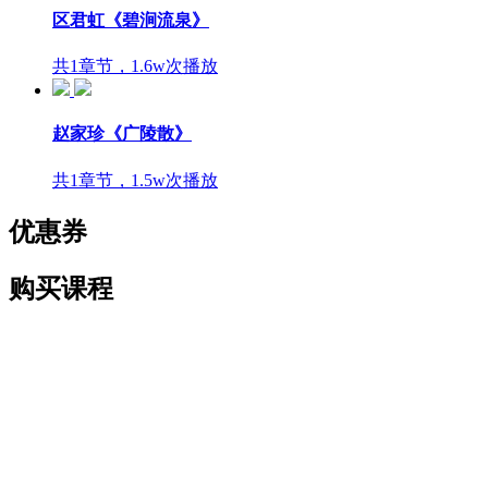
区君虹《碧涧流泉》
共1章节，1.6w次播放
赵家珍《广陵散》
共1章节，1.5w次播放
优惠券
购买课程