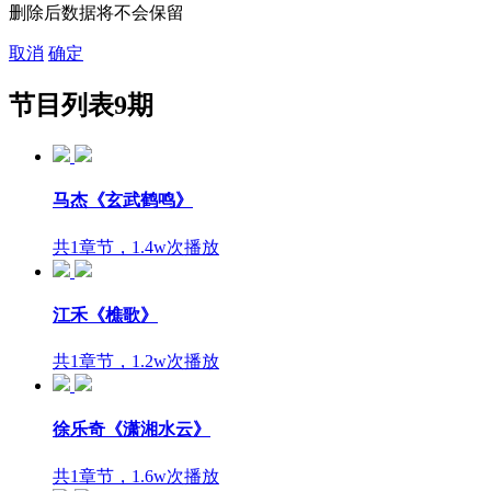
删除后数据将不会保留
取消
确定
节目列表
9期
马杰《玄武鹤鸣》
共1章节，1.4w次播放
江禾《樵歌》
共1章节，1.2w次播放
徐乐奇《潇湘水云》
共1章节，1.6w次播放