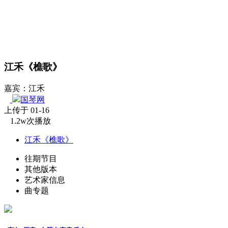
江禾《樵歌》
嘉宾：江禾
国琴网
上传于 01-16
1.2w次播放
江禾《樵歌》
往期节目
其他版本
艺术家信息
曲专题