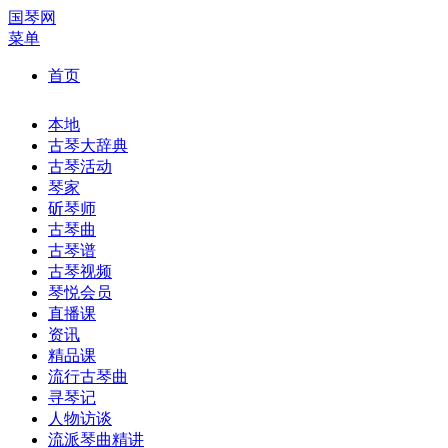
国琴网
菜单
首页
本地
古琴大辞典
古琴活动
琴家
斫琴师
古琴曲
古琴谱
古琴视频
琴悦会员
直播课
资讯
精品课
流行古琴曲
寻琴记
人物访谈
流派琴曲精讲