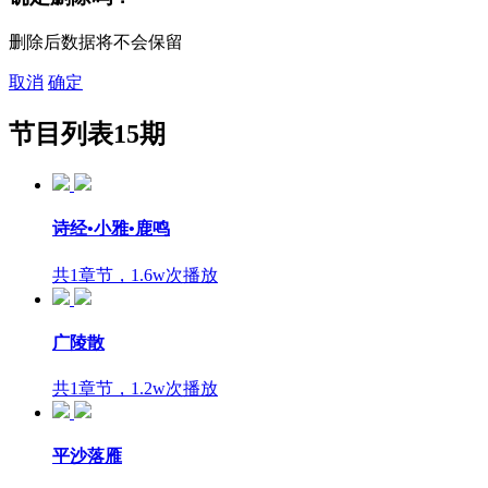
删除后数据将不会保留
取消
确定
节目列表
15期
诗经•小雅•鹿鸣
共1章节，1.6w次播放
广陵散
共1章节，1.2w次播放
平沙落雁