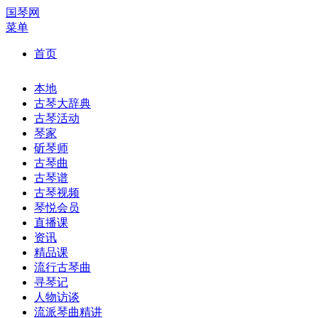
国琴网
菜单
首页
本地
古琴大辞典
古琴活动
琴家
斫琴师
古琴曲
古琴谱
古琴视频
琴悦会员
直播课
资讯
精品课
流行古琴曲
寻琴记
人物访谈
流派琴曲精讲