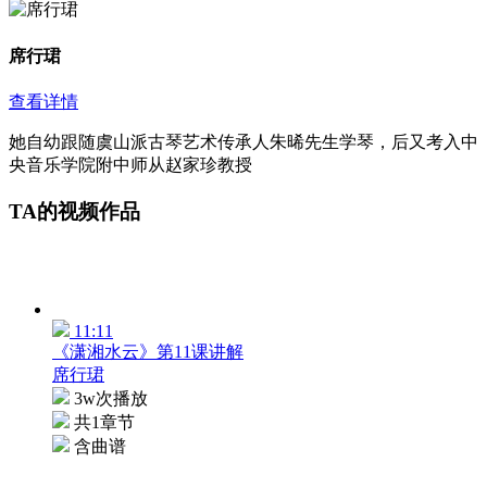
席行珺
查看详情
她自幼跟随虞山派古琴艺术传承人朱晞先生学琴，后又考入中
央音乐学院附中师从赵家珍教授
TA的视频作品
11:11
《潇湘水云》第11课讲解
席行珺
3w次播放
共1章节
含曲谱