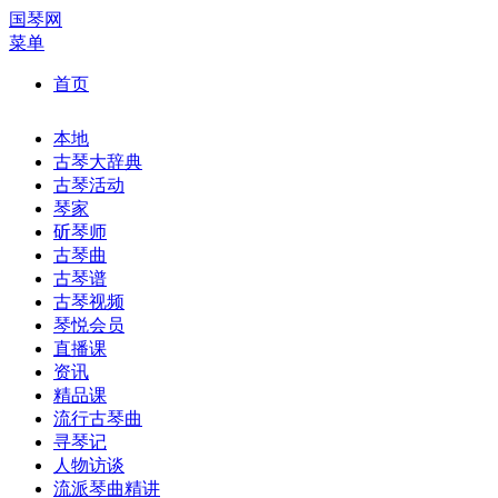
国琴网
菜单
首页
本地
古琴大辞典
古琴活动
琴家
斫琴师
古琴曲
古琴谱
古琴视频
琴悦会员
直播课
资讯
精品课
流行古琴曲
寻琴记
人物访谈
流派琴曲精讲