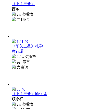
《阳关三叠》
曹华
2w次播放
共1章节
1:51:40
《阳关三叠》教学
席行珺
6.5w次播放
共5章节
含曲谱
05:40
《阳关三叠》顾永祥
顾永祥
2w次播放