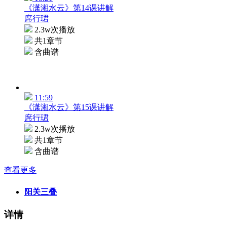
《潇湘水云》第14课讲解
席行珺
2.3w次播放
共1章节
含曲谱
11:59
《潇湘水云》第15课讲解
席行珺
2.3w次播放
共1章节
含曲谱
查看更多
阳关三叠
详情