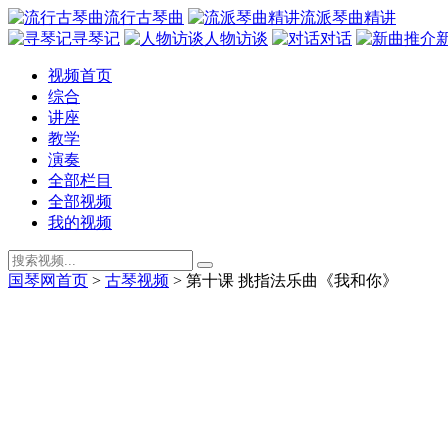
流行古琴曲
流派琴曲精讲
寻琴记
人物访谈
对话
视频首页
综合
讲座
教学
演奏
全部栏目
全部视频
我的视频
国琴网首页
>
古琴视频
>
第十课 挑指法乐曲《我和你》