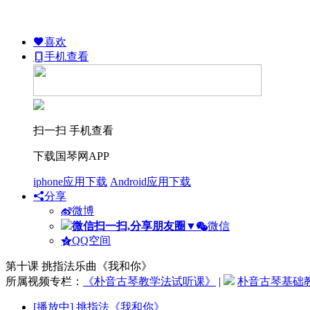
喜欢
手机查看
扫一扫 手机查看
下载国琴网APP
iphone应用下载
Android应用下载
分享
微博
微信扫一扫,分享朋友圈
▼
微信
QQ空间
第十课 挑指法乐曲《我和你》
所属视频专栏：
《朴音古琴教学法试听课》
|
朴音古琴基础
[播放中]
挑指法《我和你》