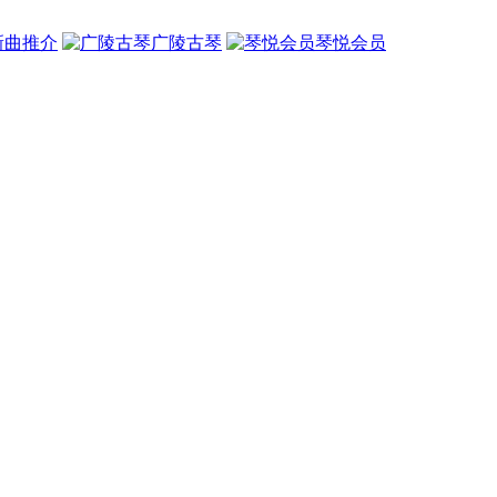
新曲推介
广陵古琴
琴悦会员