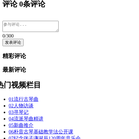
评论
0
条评论
0
/300
精彩评论
最新评论
热门视频栏目
01
流行古琴曲
02
人物访谈
03
寻琴记
04
流派琴曲精讲
05
新曲推介
06
朴音古琴基础教学法公开课
07
纪念张子谦诞辰120周年音乐会