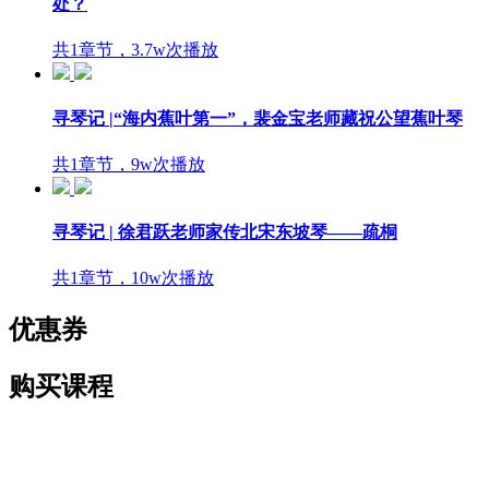
处？
共1章节，3.7w次播放
寻琴记 |“海内蕉叶第一”，裴金宝老师藏祝公望蕉叶琴
共1章节，9w次播放
寻琴记 | 徐君跃老师家传北宋东坡琴——疏桐
共1章节，10w次播放
优惠券
购买课程