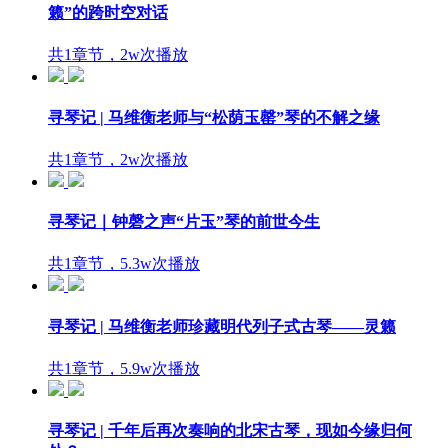
籁”的跨时空对话
共1章节，2w次播放
寻琴记 | 马维衡老师与“松荫玉罄”琴的不解之缘
共1章节，2w次播放
寻琴记｜钟磬之声“片玉”琴的前世今生
共1章节，5.3w次播放
寻琴记 | 马维衡老师珍藏明代列子式古琴——灵籁
共1章节，5.9w次播放
寻琴记 | 千年后再次奏响的北宋古琴，现如今缘归何