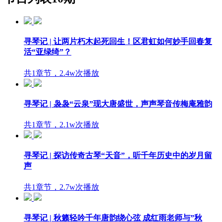
寻琴记 | 让两片朽木起死回生！区君虹如何妙手回春复
活“亚绿绮”？
共1章节，2.4w次播放
寻琴记 | 袅袅“云泉”现大唐盛世，声声琴音传梅庵雅韵
共1章节，2.1w次播放
寻琴记 | 探访传奇古琴“天音”，听千年历史中的岁月留
声
共1章节，2.7w次播放
寻琴记 | 秋籁轻吟千年唐韵绕心弦 成红雨老师与”秋