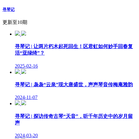
寻琴记
更新至10期
寻琴记 | 让两片朽木起死回生！区君虹如何妙手回春复
活“亚绿绮”？
2025-02-16
寻琴记 | 袅袅“云泉”现大唐盛世，声声琴音传梅庵雅韵
2024-11-07
寻琴记 | 探访传奇古琴“天音”，听千年历史中的岁月留
声
2024-03-20