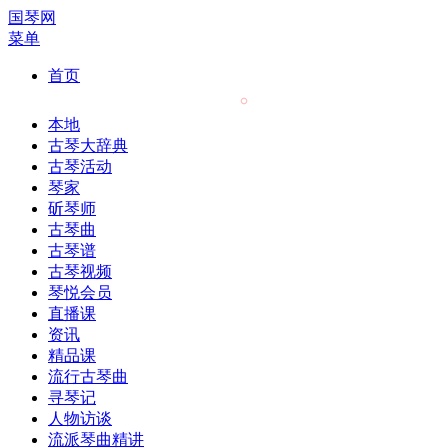
国琴网
菜单
首页
本地
古琴大辞典
古琴活动
琴家
斫琴师
古琴曲
古琴谱
古琴视频
琴悦会员
直播课
资讯
精品课
流行古琴曲
寻琴记
人物访谈
流派琴曲精讲