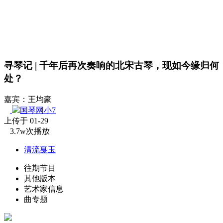
寻琴记 | 千年后再次奏响的北宋古琴，现如今缘归何
处？
嘉宾：王均豪
国琴网小7
上传于 01-29
3.7w次播放
清流戛玉
往期节目
其他版本
艺术家信息
曲专题