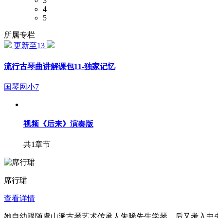
3
4
5
所属专栏
更新至13
流行古琴曲讲解课包11-独家记忆
国琴网小7
视频
《后来》演奏版
共1章节
席行珺
查看详情
她自幼跟随虞山派古琴艺术传承人朱晞先生学琴，后又考入中