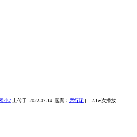
网小7
上传于 2022-07-14
嘉宾：
席行珺
|
2.1w次播放