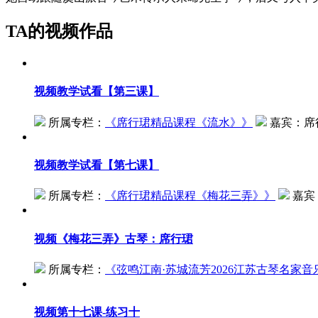
TA的视频作品
视频
教学试看【第三课】
所属专栏：
《
席行珺精品课程《流水》
》
嘉宾：
席
视频
教学试看【第七课】
所属专栏：
《
席行珺精品课程《梅花三弄》
》
嘉宾
视频
《梅花三弄》古琴：席行珺
所属专栏：
《
弦鸣江南·苏城流芳2026江苏古琴名家音
视频
第十七课-练习十