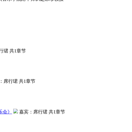
行珺
共1章节
：
席行珺
共1章节
乐会
》
嘉宾：
席行珺
共1章节