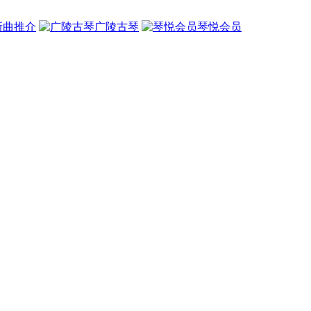
新曲推介
广陵古琴
琴悦会员