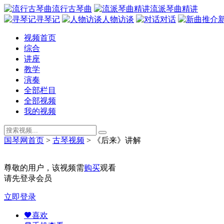
流行古琴曲
流派琴曲精讲
寻琴记
人物访谈
对话
视频首页
综合
讲座
教学
演奏
全部栏目
全部视频
我的视频
国琴网首页
>
古琴视频
>
《后来》讲解
尊敬的用户，该视频需
购买
观看
请先登录会员
立即登录
喜欢