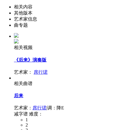
相关内容
其他版本
艺术家信息
曲专题
相关视频
《后来》演奏版
艺术家：
席行珺
相关曲谱
后来
艺术家：
席行珺
|
调：降E
减字谱
难度：
1
2