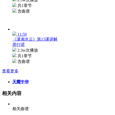
共1章节
含曲谱
11:59
《潇湘水云》第15课讲解
席行珺
2.3w次播放
共1章节
含曲谱
查看更多
天耀中华
相关内容
相关曲谱