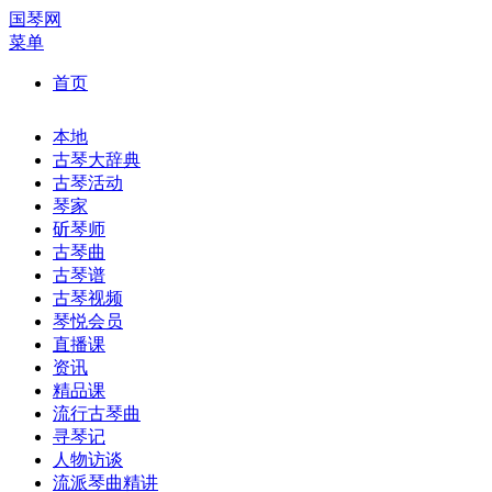
国琴网
菜单
首页
本地
古琴大辞典
古琴活动
琴家
斫琴师
古琴曲
古琴谱
古琴视频
琴悦会员
直播课
资讯
精品课
流行古琴曲
寻琴记
人物访谈
流派琴曲精讲