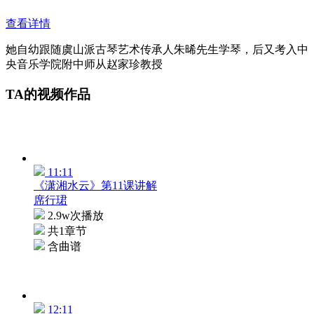
查看详情
她自幼跟随虞山派古琴艺术传承人朱晞先生学琴，后又考入中
央音乐学院附中师从赵家珍教授
TA的视频作品
11:11
《潇湘水云》第11课讲解
席行珺
2.9w次播放
共1章节
含曲谱
12:11