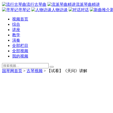
流行古琴曲
流派琴曲精讲
寻琴记
人物访谈
对话
视频首页
综合
讲座
教学
演奏
全部栏目
全部视频
我的视频
国琴网首页
>
古琴视频
>
【试看】《天问》讲解