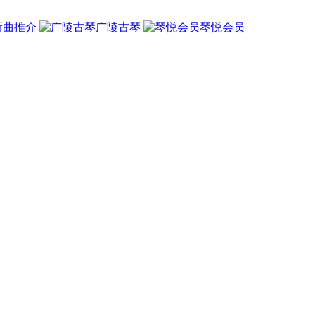
新曲推介
广陵古琴
琴悦会员