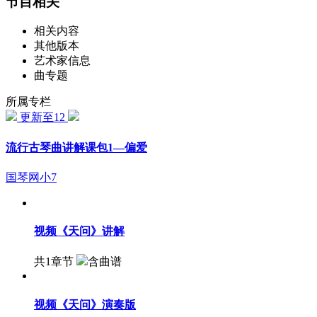
节目相关
相关内容
其他版本
艺术家信息
曲专题
所属专栏
更新至12
流行古琴曲讲解课包1—偏爱
国琴网小7
视频
《天问》讲解
共1章节
含曲谱
视频
《天问》演奏版