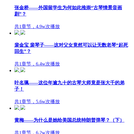
张金桥——外国留学生为何如此推崇“古琴情景音画
剧”？
共1章节，4.9w次播放
裴金宝 裴琴子——这对父女竟然可以让无数老琴“起死
回生”？
共1章节，6.4w次播放
叶名珮——这位年逾九十的古琴大师竟是张大千的弟
子！
共1章节，5.6w次播放
黄梅——为什么是她给美国总统特朗普弹琴？（下）
共1章节，6.2w次播放