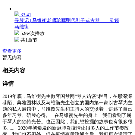
33:41
寻琴记 | 马维衡老师珍藏明代列子式古琴——灵籁
马维衡
5.9w次播放
共1章节
查看更多
暂无内容
相关内容
详情
2019年底，马维衡先生做客国琴网“琴人访谈”栏目，在那深深
巷陌、典雅园林以及马维衡先生创立的国内第一家以古琴为主
题的私人展馆中，马维衡先生和主持人的交谈着，讲述了自己
多年习琴、斫琴心得。 在马维衡先生的身上，我们看到了属
于琴人的独特光芒。也正因此，我们想挖掘的故事也有很多很
多...... 2020年初爆发的新冠肺炎疫情让很多人的工作节奏改
变，我们也不例外，但在疫情有所缓解之后，我们再次邀请了