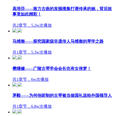
高培芬——致力古曲的发掘搜集打谱传承的她，背后故
事竟如此精彩！
共2章节，5.2w次播放
马维衡——探究国家级非遗传人马维衡的琴学之路
共1章节，5.3w次播放
樊继健——广陵古琴学会会长也有女侠梦！
共1章节，6w次播放
茅毅——为何他斫制的古琴被当做国礼送给外国领导人
共1章节，6.8w次播放