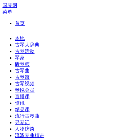
国琴网
菜单
首页
本地
古琴大辞典
古琴活动
琴家
斫琴师
古琴曲
古琴谱
古琴视频
琴悦会员
直播课
资讯
精品课
流行古琴曲
寻琴记
人物访谈
流派琴曲精讲