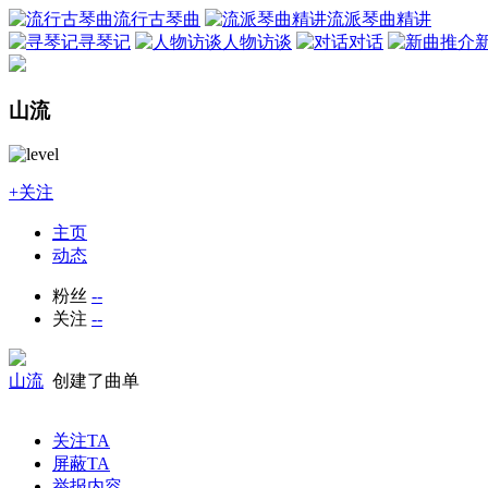
流行古琴曲
流派琴曲精讲
寻琴记
人物访谈
对话
山流
+关注
主页
动态
粉丝
--
关注
--
山流
创建了曲单
关注TA
屏蔽TA
举报内容