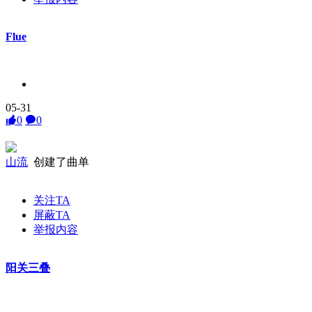
Flue
05-31
0
0
山流
创建了曲单
关注TA
屏蔽TA
举报内容
阳关三叠