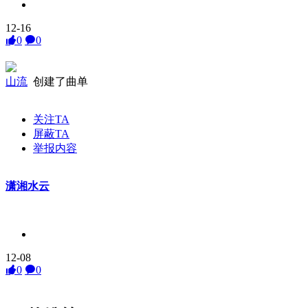
12-16
0
0
山流
创建了曲单
关注TA
屏蔽TA
举报内容
潇湘水云
12-08
0
0