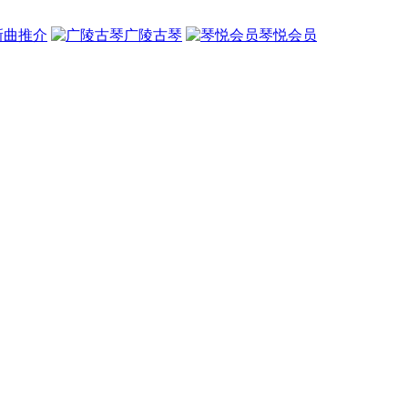
新曲推介
广陵古琴
琴悦会员