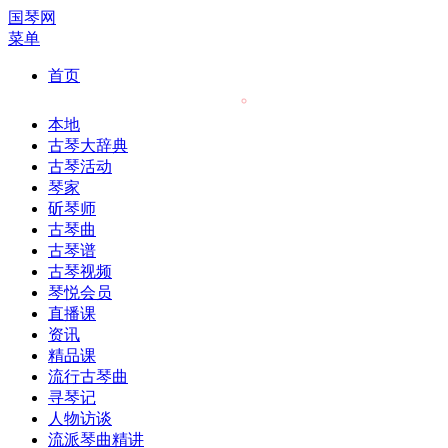
国琴网
菜单
首页
本地
古琴大辞典
古琴活动
琴家
斫琴师
古琴曲
古琴谱
古琴视频
琴悦会员
直播课
资讯
精品课
流行古琴曲
寻琴记
人物访谈
流派琴曲精讲