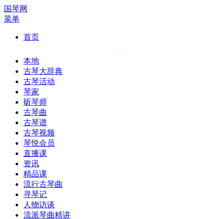
国琴网
菜单
首页
本地
古琴大辞典
古琴活动
琴家
斫琴师
古琴曲
古琴谱
古琴视频
琴悦会员
直播课
资讯
精品课
流行古琴曲
寻琴记
人物访谈
流派琴曲精讲