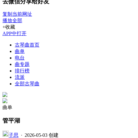
去微信分享给好友
复制当前网址
播放全部
+收藏
APP中打开
古琴曲首页
曲单
电台
曲专题
排行榜
流派
全部古琴曲
曲单
管平湖
子思
·
2026-05-03 创建