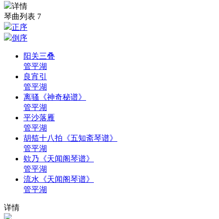
详情
琴曲列表
7
正序
倒序
阳关三叠
管平湖
良宵引
管平湖
离骚《神奇秘谱》
管平湖
平沙落雁
管平湖
胡笳十八拍《五知斋琴谱》
管平湖
欸乃《天闻阁琴谱》
管平湖
流水《天闻阁琴谱》
管平湖
详情