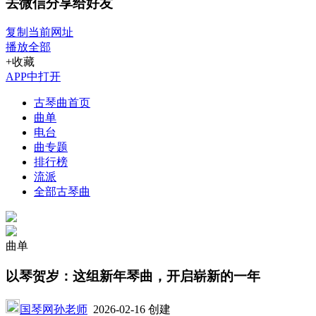
去微信分享给好友
复制当前网址
播放全部
+收藏
APP中打开
古琴曲首页
曲单
电台
曲专题
排行榜
流派
全部古琴曲
曲单
以琴贺岁：这组新年琴曲，开启崭新的一年
国琴网孙老师
2026-02-16 创建