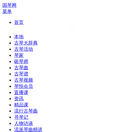
国琴网
菜单
首页
本地
古琴大辞典
古琴活动
琴家
斫琴师
古琴曲
古琴谱
古琴视频
琴悦会员
直播课
资讯
精品课
流行古琴曲
寻琴记
人物访谈
流派琴曲精讲