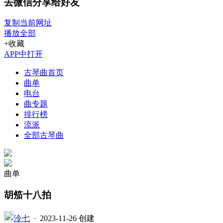
去微信分享给好友
复制当前网址
播放全部
+收藏
APP中打开
古琴曲首页
曲单
电台
曲专题
排行榜
流派
全部古琴曲
曲单
胡笳十八拍
泠七
·
2023-11-26 创建