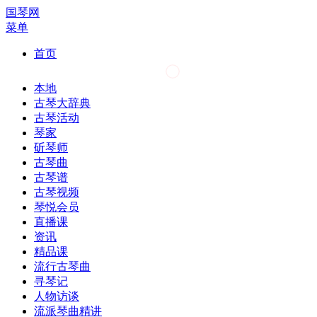
国琴网
菜单
首页
本地
古琴大辞典
古琴活动
琴家
斫琴师
古琴曲
古琴谱
古琴视频
琴悦会员
直播课
资讯
精品课
流行古琴曲
寻琴记
人物访谈
流派琴曲精讲