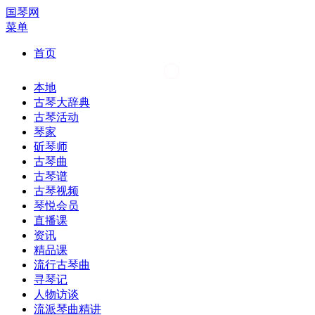
国琴网
菜单
首页
本地
古琴大辞典
古琴活动
琴家
斫琴师
古琴曲
古琴谱
古琴视频
琴悦会员
直播课
资讯
精品课
流行古琴曲
寻琴记
人物访谈
流派琴曲精讲