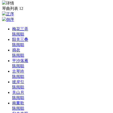
详情
琴曲列表
12
正序
倒序
梅花三弄
陈阅聪
阳关三叠
陈阅聪
捣衣
陈阅聪
平沙落雁
陈阅聪
古琴吟
陈阅聪
彼岸引
陈阅聪
关山月
陈阅聪
南薰歌
陈阅聪