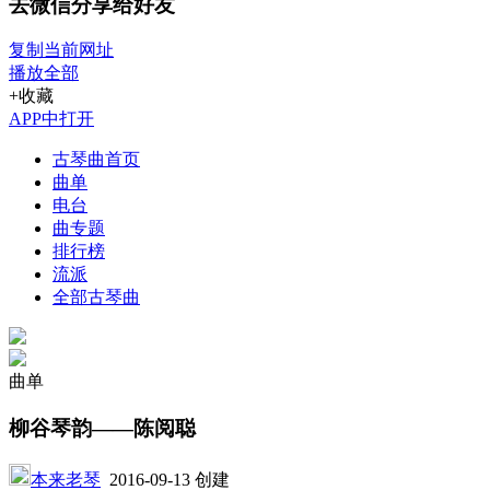
去微信分享给好友
复制当前网址
播放全部
+收藏
APP中打开
古琴曲首页
曲单
电台
曲专题
排行榜
流派
全部古琴曲
曲单
柳谷琴韵——陈阅聪
本来老琴
2016-09-13 创建