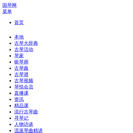
国琴网
菜单
首页
本地
古琴大辞典
古琴活动
琴家
斫琴师
古琴曲
古琴谱
古琴视频
琴悦会员
直播课
资讯
精品课
流行古琴曲
寻琴记
人物访谈
流派琴曲精讲