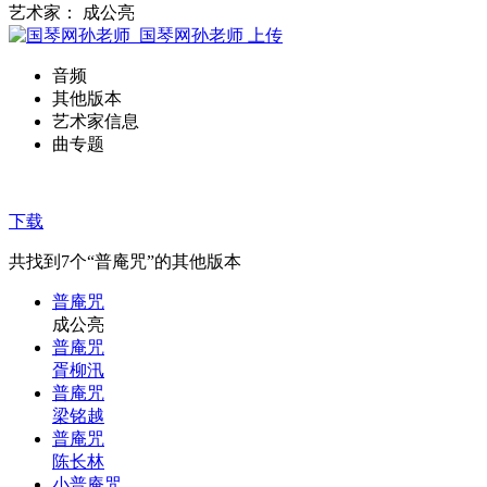
艺术家： 成公亮
国琴网孙老师
上传
音频
其他版本
艺术家信息
曲专题
下载
共找到
7
个“普庵咒”的其他版本
普庵咒
成公亮
普庵咒
胥柳汛
普庵咒
梁铭越
普庵咒
陈长林
小普庵咒