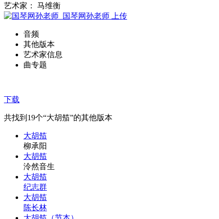
艺术家： 马维衡
国琴网孙老师
上传
音频
其他版本
艺术家信息
曲专题
下载
共找到
19
个“大胡笳”的其他版本
大胡笳
柳承阳
大胡笳
泠然音生
大胡笳
纪志群
大胡笳
陈长林
大胡笳（节本）