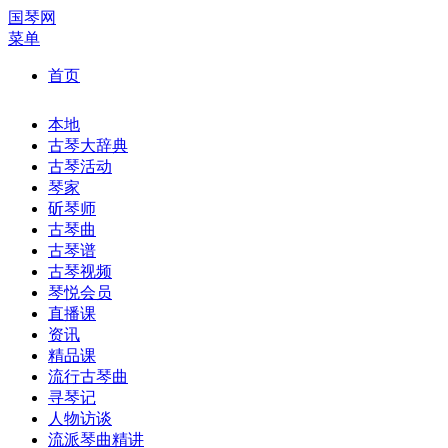
国琴网
菜单
首页
本地
古琴大辞典
古琴活动
琴家
斫琴师
古琴曲
古琴谱
古琴视频
琴悦会员
直播课
资讯
精品课
流行古琴曲
寻琴记
人物访谈
流派琴曲精讲