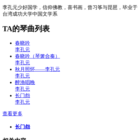
李孔元少好国学，信仰佛教，喜书画，曾习筝与琵琶，毕业于
台湾成功大学中国文学系
TA的琴曲列表
春晓吟
李孔元
春晓吟（琴箫合奏）
李孔元
秋月照怀——李孔元
李孔元
醉渔唱晚
李孔元
长门怨
李孔元
查看更多
长门怨