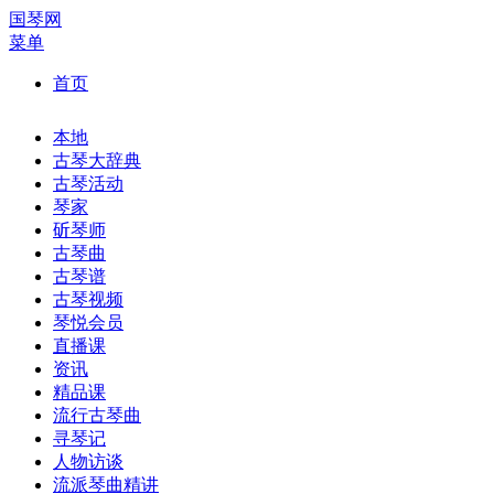
国琴网
菜单
首页
本地
古琴大辞典
古琴活动
琴家
斫琴师
古琴曲
古琴谱
古琴视频
琴悦会员
直播课
资讯
精品课
流行古琴曲
寻琴记
人物访谈
流派琴曲精讲