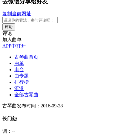
去微信分享给好友
复制当前网址
评论
评论
加入曲单
APP中打开
古琴曲首页
曲单
电台
曲专题
排行榜
流派
全部古琴曲
古琴曲
发布时间：2016-09-28
长门怨
调：--