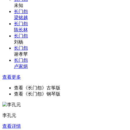
未知
长门怨
梁铭越
长门怨
陈长林
长门怨
刘杨
长门怨
谢孝苹
长门怨
卢家炳
查看更多
查看《长门怨》古筝版
查看《长门怨》钢琴版
李孔元
查看详情