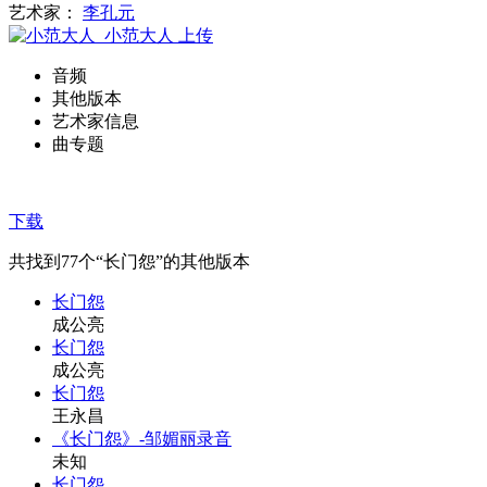
艺术家：
李孔元
小范大人
上传
音频
其他版本
艺术家信息
曲专题
下载
共找到
77
个“长门怨”的其他版本
长门怨
成公亮
长门怨
成公亮
长门怨
王永昌
《长门怨》-邹媚丽录音
未知
长门怨