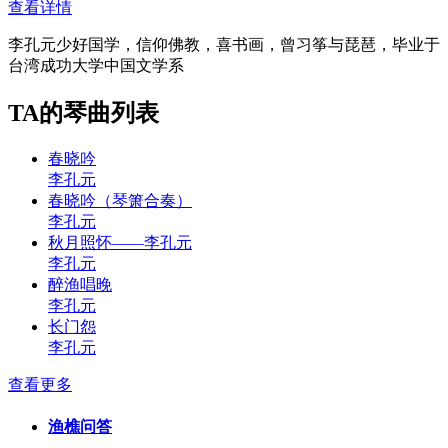
查看详情
李孔元少好国学，信仰佛教，喜书画，曾习筝与琵琶，毕业于
台湾成功大学中国文学系
TA的琴曲列表
春晓吟
李孔元
春晓吟（琴箫合奏）
李孔元
秋月照怀——李孔元
李孔元
醉渔唱晚
李孔元
长门怨
李孔元
查看更多
渔樵问答