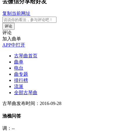
去微信分享给好友
复制当前网址
评论
评论
加入曲单
APP中打开
古琴曲首页
曲单
电台
曲专题
排行榜
流派
全部古琴曲
古琴曲
发布时间：2016-09-28
渔樵问答
调：--