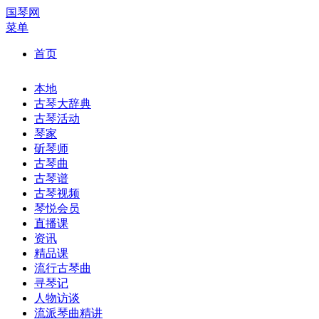
国琴网
菜单
首页
本地
古琴大辞典
古琴活动
琴家
斫琴师
古琴曲
古琴谱
古琴视频
琴悦会员
直播课
资讯
精品课
流行古琴曲
寻琴记
人物访谈
流派琴曲精讲