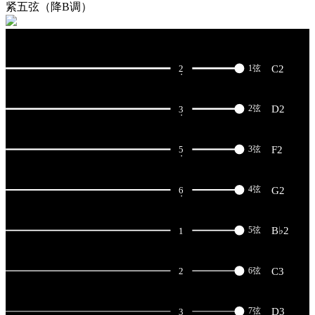
紧五弦（降B调）