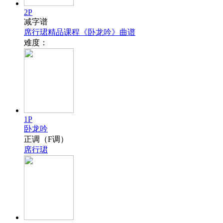
2P
减字谱
席行珺精品课程《卧龙吟》曲谱
难度：
1P
卧龙吟
正调（F调）
席行珺