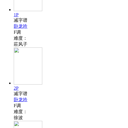
1P
减字谱
卧龙吟
F调
难度：
莊风子
2P
减字谱
卧龙吟
F调
难度：
徐波