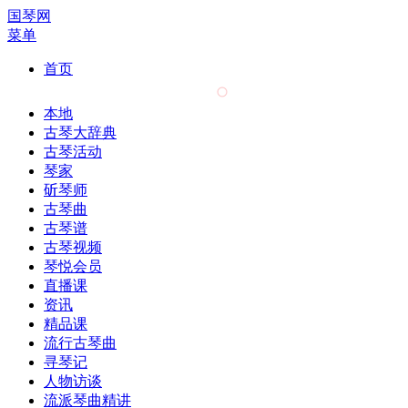
国琴网
菜单
首页
本地
古琴大辞典
古琴活动
琴家
斫琴师
古琴曲
古琴谱
古琴视频
琴悦会员
直播课
资讯
精品课
流行古琴曲
寻琴记
人物访谈
流派琴曲精讲