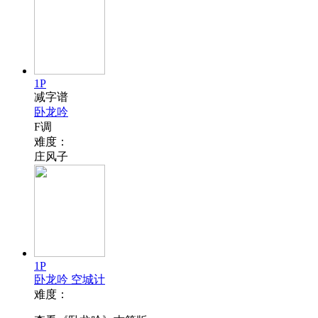
1P
减字谱
卧龙吟
F调
难度：
庄风子
1P
卧龙吟 空城计
难度：