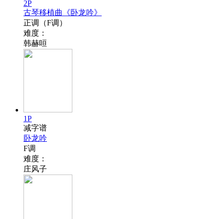
2P
古琴移植曲《卧龙吟》
正调（F调）
难度：
韩赫咺
1P
减字谱
卧龙吟
F调
难度：
庄风子