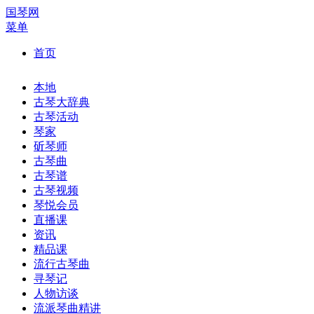
国琴网
菜单
首页
本地
古琴大辞典
古琴活动
琴家
斫琴师
古琴曲
古琴谱
古琴视频
琴悦会员
直播课
资讯
精品课
流行古琴曲
寻琴记
人物访谈
流派琴曲精讲