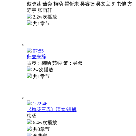
戴晓莲 茹奕 梅旸 翟忻来 吴睿扬 吴文宜 刘书恺 方
静宇 张雨轩
2.2w次播放
共1章节
07:55
归去来辞
古琴：梅旸 茹奕 箫：吴双
2w次播放
共1章节
1:22:46
《梅花三弄》演奏/讲解
梅旸
6.4w次播放
共3章节
含曲谱