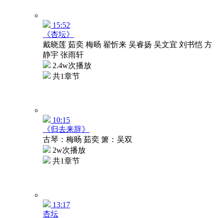
15:52
《杏坛》
戴晓莲 茹奕 梅旸 翟忻来 吴睿扬 吴文宜 刘书恺 方
静宇 张雨轩
2.4w次播放
共1章节
10:15
《归去来辞》
古琴：梅旸 茹奕 箫：吴双
2w次播放
共1章节
13:17
杏坛