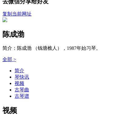
去微信分享给好友
复制当前网址
陈成渤
简介：陈成渤 （钱塘樵人），1987年始习琴。
全部 >
简介
琴快讯
视频
古琴曲
古琴谱
视频