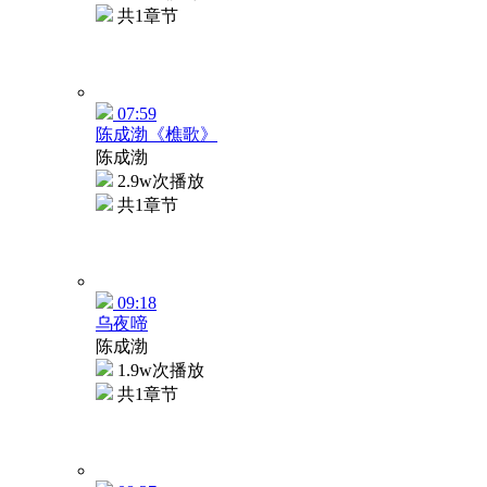
共1章节
07:59
陈成渤《樵歌》
陈成渤
2.9w次播放
共1章节
09:18
乌夜啼
陈成渤
1.9w次播放
共1章节