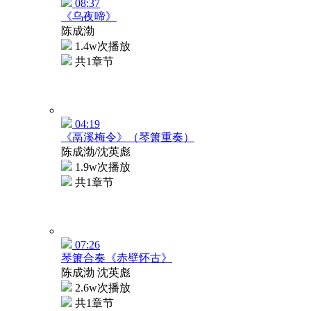
08:37
《乌夜啼》
陈成渤
1.4w次播放
共1章节
04:19
《鬲溪梅令》（琴箫重奏）
陈成渤/沈英彪
1.9w次播放
共1章节
07:26
琴箫合奏《赤壁怀古》
陈成渤 沈英彪
2.6w次播放
共1章节