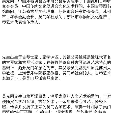
吴光同，中国乐器协会古琴研究会常务理事，中国昆剧古琴研
究会会员、中国传统文化促进会文化艺术顾问、中国古琴图书
馆顾问、江苏省古琴学会理事、苏州市音乐家协会会员、苏州
市古琴学会副会长、吴门琴社顾问，苏州市非物质文化遗产古
琴艺术代表性传承人。
先生出生于古琴世家，家学渊源，其祖父吴兰荪是近现代著名
的古琴家和古琴活动家，在兼收并蓄多种古琴流派艺术特点的
基础上，渐开吴门琴派之先声。其父亲吴兆基先生原是苏州大
学教授、上海音乐学院客座教授、吴门琴社创始人。古琴艺术
名满天下，是吴门琴派古琴宗师。
吴光同先生自幼耳濡目染，深受家庭的人文艺术的熏陶，十岁
便随父亲学习音律、古琴艺术，60余年来潜心琴艺，操缦不
辍，传承并发扬了正宗的吴门古琴艺术。演奏一脉相承了吴门
琴派的“中正平和、宁静古朴、清逸洒脱、气韵生动”的特点，