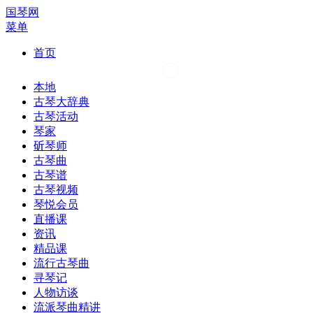
国琴网
菜单
首页
本地
古琴大辞典
古琴活动
琴家
斫琴师
古琴曲
古琴谱
古琴视频
琴悦会员
直播课
资讯
精品课
流行古琴曲
寻琴记
人物访谈
流派琴曲精讲