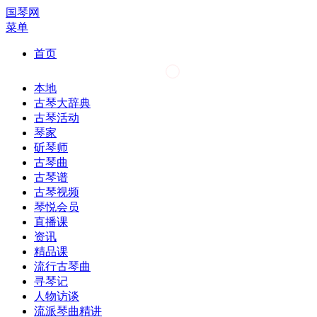
国琴网
菜单
首页
本地
古琴大辞典
古琴活动
琴家
斫琴师
古琴曲
古琴谱
古琴视频
琴悦会员
直播课
资讯
精品课
流行古琴曲
寻琴记
人物访谈
流派琴曲精讲