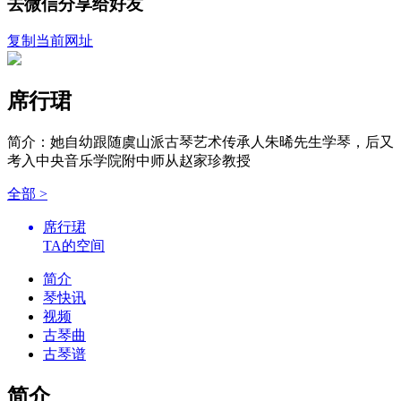
去微信分享给好友
复制当前网址
席行珺
简介：她自幼跟随虞山派古琴艺术传承人朱晞先生学琴，后又
考入中央音乐学院附中师从赵家珍教授
全部 >
席行珺
TA的空间
简介
琴快讯
视频
古琴曲
古琴谱
简介