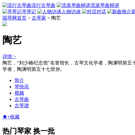
流行古琴曲
流派琴曲精讲
寻琴记
人物访谈
对话
国琴网首页
>
古琴家
>
陶艺
陶艺
详情 >
陶艺，“刘少椿纪念馆”名誉馆长，古琴文化学者，陶渊明第五
学者，陶渊明第五十七世孙。
简介
琴快讯
视频
古琴曲
古琴谱
+收藏
热门琴家
换一批