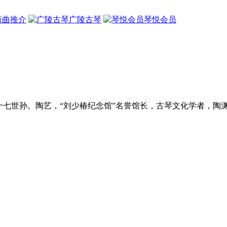
新曲推介
广陵古琴
琴悦会员
十七世孙。陶艺，“刘少椿纪念馆”名誉馆长，古琴文化学者，陶