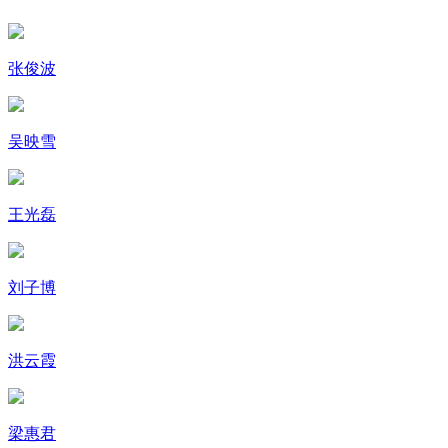
张俊波
吴映雪
王光磊
刘子博
洪云霞
梁惠君