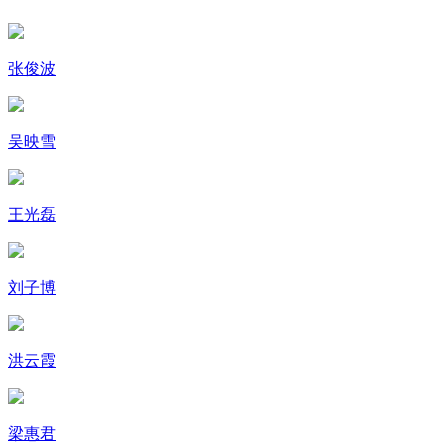
张俊波
吴映雪
王光磊
刘子博
洪云霞
梁惠君