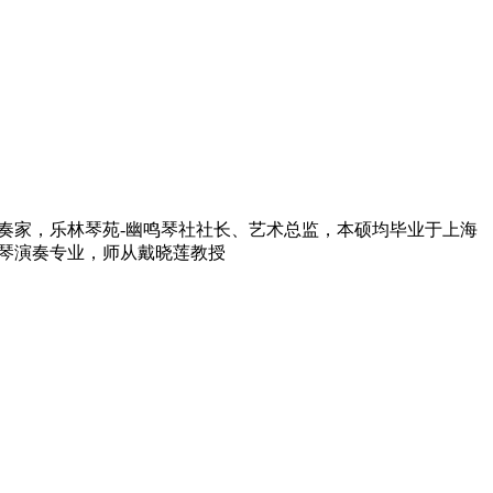
奏家，乐林琴苑-幽鸣琴社社长、艺术总监，本硕均毕业于上海
琴演奏专业，师从戴晓莲教授