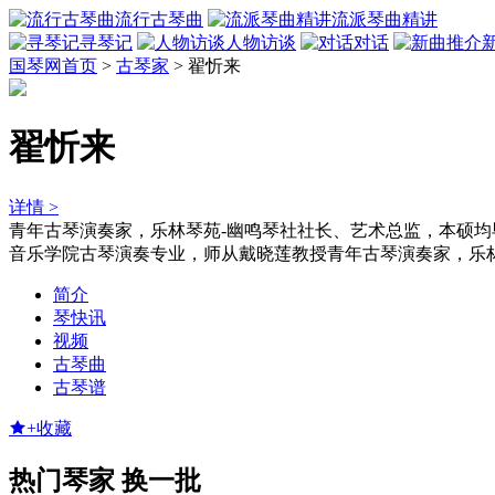
流行古琴曲
流派琴曲精讲
寻琴记
人物访谈
对话
国琴网首页
>
古琴家
>
翟忻来
翟忻来
详情 >
青年古琴演奏家，乐林琴苑-幽鸣琴社社长、艺术总监，本硕
音乐学院古琴演奏专业，师从戴晓莲教授青年古琴演奏家，乐
简介
琴快讯
视频
古琴曲
古琴谱
+收藏
热门琴家
换一批