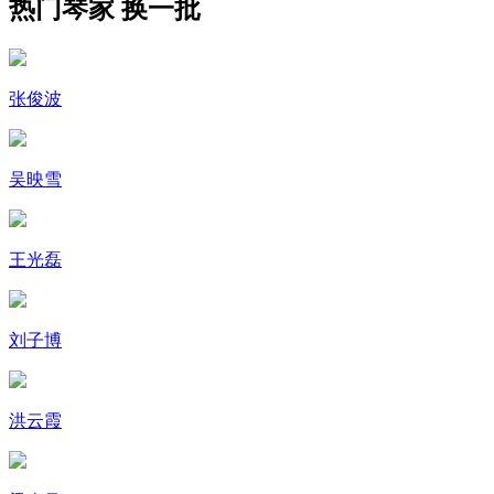
热门琴家
换一批
张俊波
吴映雪
王光磊
刘子博
洪云霞