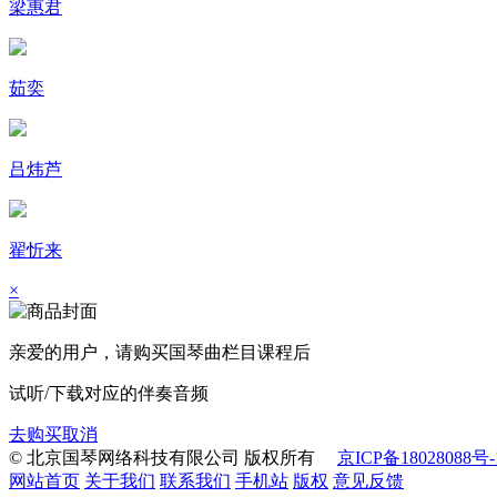
梁惠君
茹奕
吕炜芦
翟忻来
×
亲爱的用户，请购买
国琴曲栏目
课程后
试听/下载对应的伴奏音频
去购买
取消
© 北京国琴网络科技有限公司 版权所有
京ICP备18028088号-
网站首页
关于我们
联系我们
手机站
版权
意见反馈