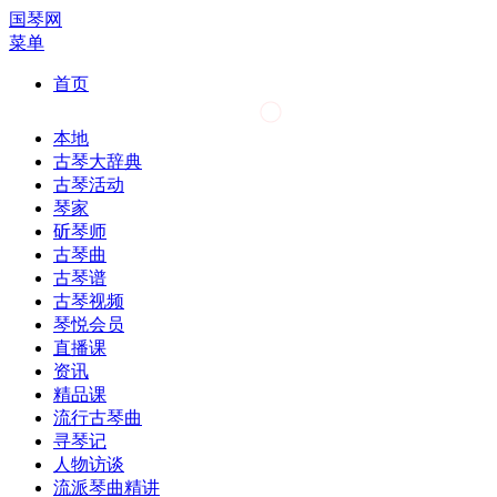
国琴网
菜单
首页
本地
古琴大辞典
古琴活动
琴家
斫琴师
古琴曲
古琴谱
古琴视频
琴悦会员
直播课
资讯
精品课
流行古琴曲
寻琴记
人物访谈
流派琴曲精讲