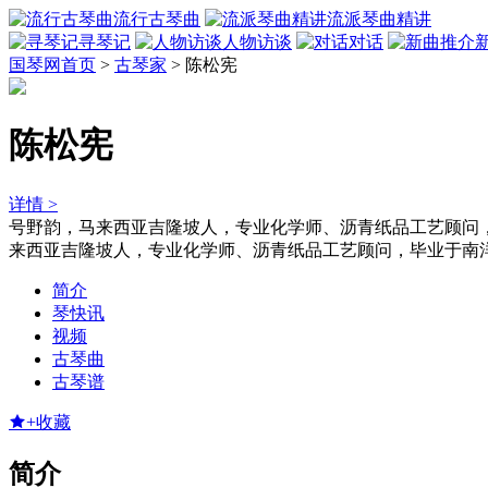
流行古琴曲
流派琴曲精讲
寻琴记
人物访谈
对话
国琴网首页
>
古琴家
>
陈松宪
陈松宪
详情 >
号野韵，马来西亚吉隆坡人，专业化学师、沥青纸品工艺顾问
来西亚吉隆坡人，专业化学师、沥青纸品工艺顾问，毕业于南
简介
琴快讯
视频
古琴曲
古琴谱
+收藏
简介