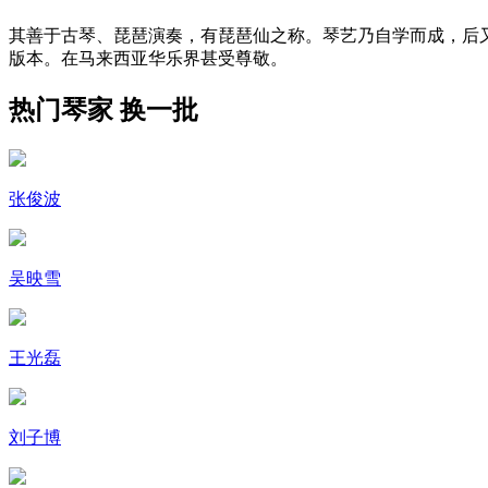
其善于古琴、琵琶演奏，有琵琶仙之称。琴艺乃自学而成，后又从学
版本。在马来西亚华乐界甚受尊敬。
热门琴家
换一批
张俊波
吴映雪
王光磊
刘子博