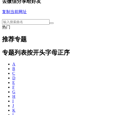
去微信分享给好友
复制当前网址
热门
推荐专题
专题列表
按开头字母正序
A
B
C
D
E
F
G
H
I
J
K
L